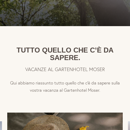
Assicurazione annullamento viaggio
Assicurazione viaggi europea
Wellness e relax al lago
TUTTO QUELLO CHE C’È DA
Gusto e relax
SAPERE.
VACANZE AL GARTENHOTEL MOSER
Sport e divertimento
Qui abbiamo riassunto tutto quello che c’è da sapere sulla
vostra vacanza al Gartenhotel Moser.