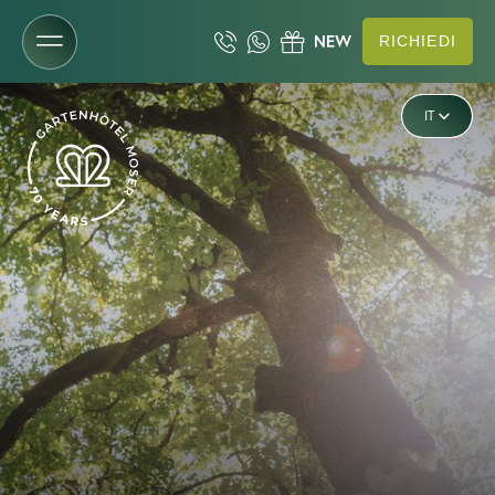
RICHIEDI
DE
Il Gartenhotel
IT
EN
Camere e prezzi
Camere e suite
Offerte
Servizi inclusi
Occasioni last minute
Richiesta
Prenotazione
Buoni
Da sapere