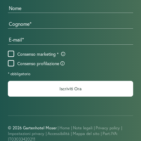
Nome
Cognome
E-mail
Consenso marketing
Consenso profilazione
* obbligatorio
Iscriviti Ora
© 2026 Gartenhotel Moser
|
Home
|
Note legali
|
Privacy policy
|
Impostazioni privacy
|
Accessibilità
|
Mappa del sito
|
Part.IVA:
IT03033420211