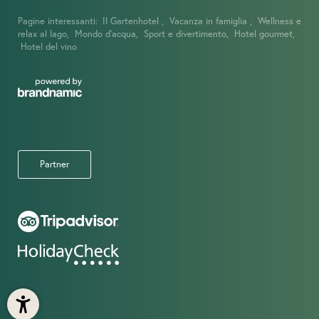
Pagine interessanti:
Il Gartenhotel ,
Vacanza in famiglia ,
Wellness e
relax al lago,
Mondo d’acqua,
Sport e divertimento,
Hotel gourmet,
Hotel del vino
Partner
IMMAGINI
OFFERTE
DAY SPA