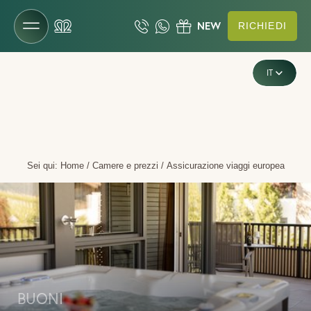
RICHIEDI
DE
Il Gartenhotel
IT
EN
Camere e prezzi
Camere e suite
Sei qui:
Home
/
Camere e prezzi
/
Assicurazione viaggi europea
Offerte
Servizi inclusi
Occasioni last minute
Richiesta
Prenotazione
Buoni
BUONI
Da sapere