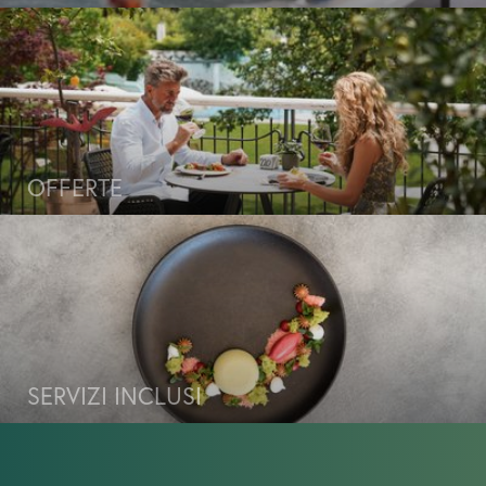
Assicurazione annullamento viaggio
Assicurazione viaggi europea
Wellness e relax al lago
OFFERTE
Gusto e relax
Sport e divertimento
SERVIZI INCLUSI