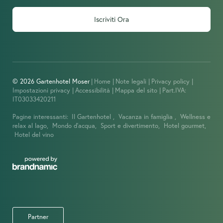
Iscriviti Ora
© 2026 Gartenhotel Moser
|
Home
|
Note legali
|
Privacy policy
|
Impostazioni privacy
|
Accessibilità
|
Mappa del sito
|
Part.IVA:
IT03033420211
Pagine interessanti:
Il Gartenhotel ,
Vacanza in famiglia ,
Wellness e
relax al lago,
Mondo d’acqua,
Sport e divertimento,
Hotel gourmet,
Hotel del vino
Partner