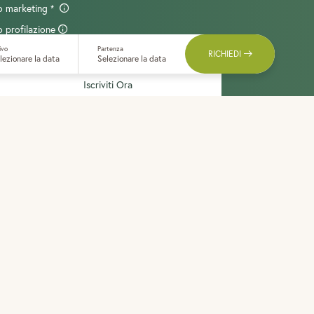
o marketing
 profilazione
ivo
Partenza
RICHIEDI
lezionare la data
Selezionare la data
Iscriviti Ora
20211
met,
Hotel del vino