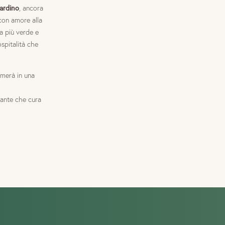
iardino
, ancora
 con amore alla
a più verde e
spitalità che
rmerà in una
rante che cura