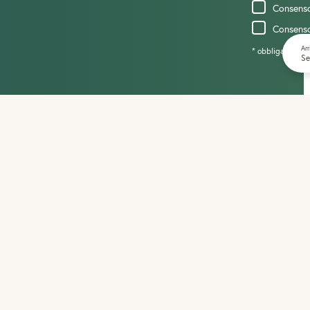
Consens
Consenso
Arr
* obbligatorio
Se
policy
|
Impostazioni privacy
|
Accessibilità
|
Mappa del sito
|
Part.IVA: IT030334
a ,
Wellness e relax al lago,
Mondo d’acqua,
Sport e divertimento,
Hotel gour