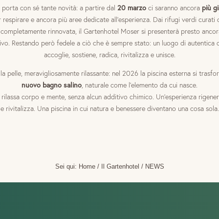
20 marzo
più g
porta con sé tante novità: a partire dal
ci saranno ancora
 respirare e ancora più aree dedicate all’esperienza. Dai rifugi verdi curati
 completamente rinnovata, il Gartenhotel Moser si presenterà presto ancor
ivo. Restando però fedele a ciò che è sempre stato: un luogo di autentica o
accoglie, sostiene, radica, rivitalizza e unisce.
lla pelle, meravigliosamente rilassante: nel 2026 la piscina esterna si trasfo
nuovo bagno salino
, naturale come l’elemento da cui nasce.
a rilassa corpo e mente, senza alcun additivo chimico. Un’esperienza rigene
e rivitalizza. Una piscina in cui natura e benessere diventano una cosa sola.
Sei qui:
Home
/
Il Gartenhotel
/
NEWS