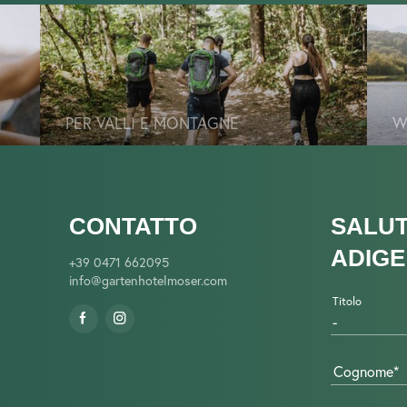
PER VALLI E MONTAGNE
W
CONTATTO
SALUT
ADIGE
+39 0471 662095
info@
gartenhotelmoser.
com
Titolo
Cognome