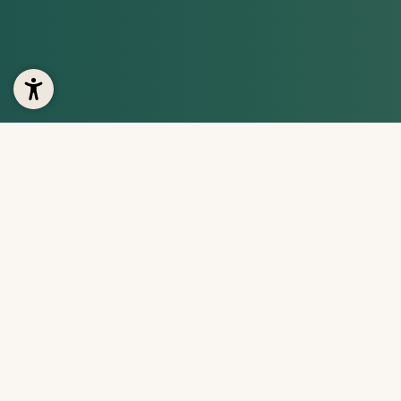
© 2026 Gartenhotel Moser
|
Home
|
Note legali
|
Privacy 
Pagine interessanti:
Il Gartenhotel ,
Vacanza in famigli
Partner