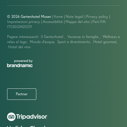
© 2026 Gartenhotel Moser
|
Home
|
Note legali
|
Privacy policy
|
Impostazioni privacy
|
Accessibilità
|
Mappa del sito
|
Part.IVA:
IT03033420211
Pagine interessanti:
Il Gartenhotel ,
Vacanza in famiglia ,
Wellness e
relax al lago,
Mondo d’acqua,
Sport e divertimento,
Hotel gourmet,
Hotel del vino
Partner
IMMAGINI
OFFERTE