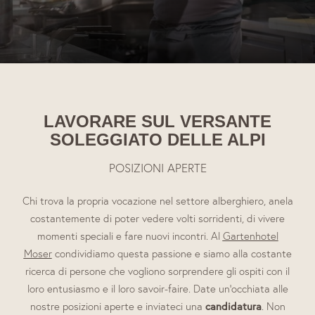
Lavora con noi
Camere e prezzi
Wellness e relax al lago
LAVORARE SUL VERSANTE
SOLEGGIATO DELLE ALPI
Gusto e relax
POSIZIONI APERTE
Sport e divertimento
Chi trova la propria vocazione nel settore alberghiero, anela
costantemente di poter vedere volti sorridenti, di vivere
momenti speciali e fare nuovi incontri. Al
Gartenhotel
Moser
condividiamo questa passione e siamo alla costante
ricerca di persone che vogliono sorprendere gli ospiti con il
loro entusiasmo e il loro savoir-faire. Date un’occhiata alle
candidatura
nostre posizioni aperte e inviateci una
. Non