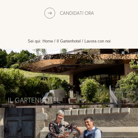
CANDIDATI ORA
Sei qui:
Home
/
Il Gartenhotel
/
Lavora con noi
IL GARTENHOTEL