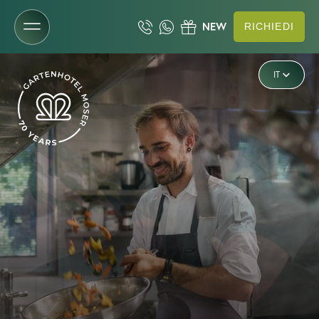
RICHIEDI
DE
Il Gartenhotel
IT
EN
NEW
NEWS
Filosofia
Adults only
Vacanza in famiglia
NaturaPura e sostenibilità
Immagini
Meteo
Arrivo
Friends
Download