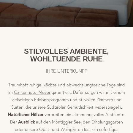
Wissenswertes
Storno & Reiseschutz
Europäische Reiseversicherung
Wasser
STILVOLLES AMBIENTE,
Wellness & See
WOHLTUENDE RUHE
IHRE UNTERKUNFT
Garten
Genuss & Erholung
Traumhaft ruhige Nächte und abwechslungsreiche Tage sind
im
Gartenhotel Moser
garantiert. Dafür sorgen wir mit einem
Wald
vielseitigen Erlebnisprogramm und stilvollen Zimmern und
Erlebnis & Aktiv
Suiten, die unsere Südtiroler Gemütlichkeit widerspiegeln.
Natürlicher Hölzer
verbreiten ein stimmungsvolles Ambiente.
Ausblick
Der
auf den Montiggler See, den Erholungsgarten
oder unsere Obst- und Weingärten löst ein sofortiges