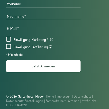
Vorname
Nachname
E-Mail
Einwilligung Marketing
Einwilligung Profilierung
* Pflichtfelder
Jetzt Anmelden
© 2026 Gartenhotel Moser
|
Home
|
Impressum
|
Datenschutz
|
Datenschutz-Einstellungen
|
Barrierefreiheit
|
Sitemap
|
MwSt.-Nr.:
IT03033420211