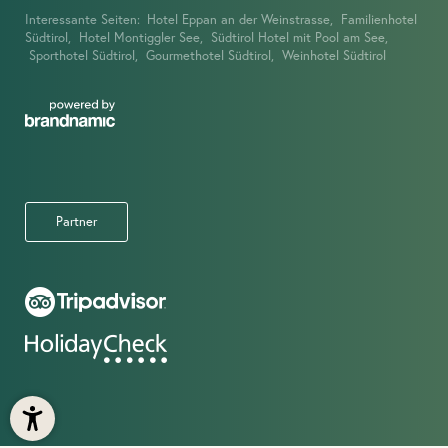
Interessante Seiten:
Hotel Eppan an der Weinstrasse,
Familienhotel
Südtirol,
Hotel Montiggler See,
Südtirol Hotel mit Pool am See,
Sporthotel Südtirol,
Gourmethotel Südtirol,
Weinhotel Südtirol
Partner
IMPRESSIONEN
ANGEBOTE
DAY SPA