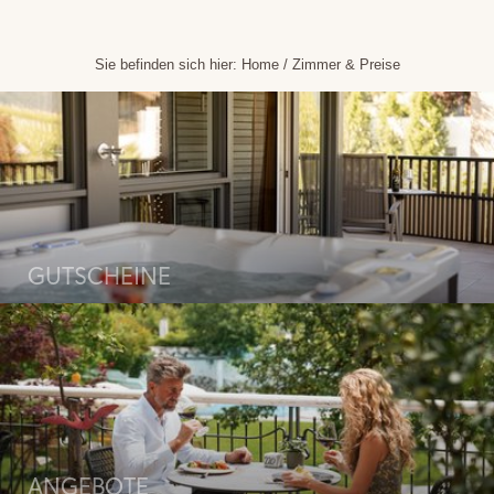
Sie befinden sich hier:
Home
/
Zimmer & Preise
GUTSCHEINE
ANGEBOTE