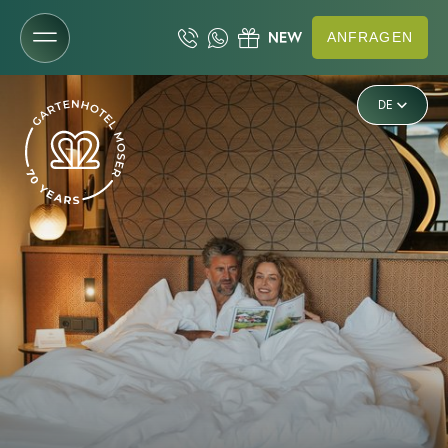
ANFRAGEN
IT
Das Gartenhotel
DE
EN
Ruhe
Zimmer & Preise
Zimmer & Suiten
Angebote
Inklusivleistungen
Restplatzbörse
Anfragen
Buchen
Gutscheine