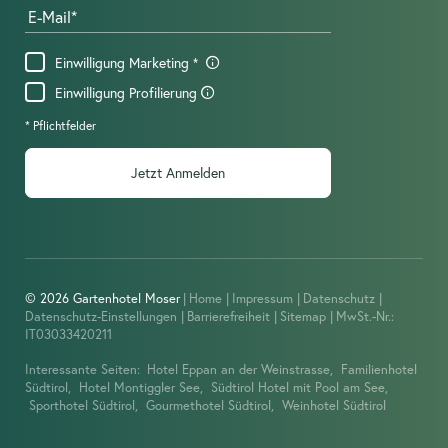
E-Mail
Einwilligung Marketing
Einwilligung Profilierung
* Pflichtfelder
Jetzt Anmelden
© 2026 Gartenhotel Moser
|
Home
|
Impressum
|
Datenschutz
|
Datenschutz-Einstellungen
|
Barrierefreiheit
|
Sitemap
|
MwSt.-Nr.:
IT03033420211
Interessante Seiten:
Hotel Eppan an der Weinstrasse,
Familienhotel
Südtirol,
Hotel Montiggler See,
Südtirol Hotel mit Pool am See,
Sporthotel Südtirol,
Gourmethotel Südtirol,
Weinhotel Südtirol