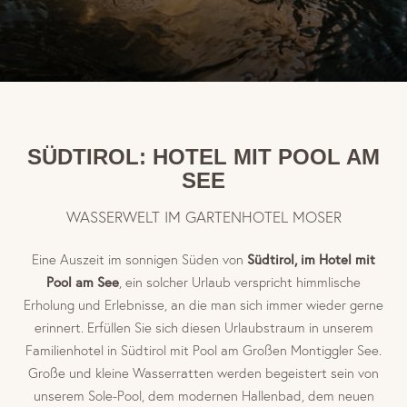
Relax am See
Yoga & Meditiation
Garten
Genuss & Erholung
SÜDTIROL: HOTEL MIT POOL AM
SEE
Wald
Erlebnis & Aktiv
WASSERWELT IM GARTENHOTEL MOSER
Eine Auszeit im sonnigen Süden von
Südtirol, im Hotel mit
Pool am See
, ein solcher Urlaub verspricht himmlische
Erholung und Erlebnisse, an die man sich immer wieder gerne
erinnert. Erfüllen Sie sich diesen Urlaubstraum in unserem
Familienhotel in Südtirol mit Pool am Großen Montiggler See.
Große und kleine Wasserratten werden begeistert sein von
unserem Sole-Pool, dem modernen Hallenbad, dem neuen