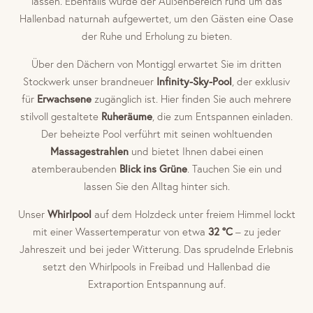
lassen. Ebenfalls wurde der Außenbereich rund um das
Hallenbad naturnah aufgewertet, um den Gästen eine Oase
der Ruhe und Erholung zu bieten.
Über den Dächern von Montiggl erwartet Sie im dritten
Stockwerk unser brandneuer
Infinity-Sky-Pool
, der exklusiv
für
Erwachsene
zugänglich ist. Hier finden Sie auch mehrere
stilvoll gestaltete
Ruheräume
, die zum Entspannen einladen.
Der beheizte Pool verführt mit seinen wohltuenden
Massagestrahlen
und bietet Ihnen dabei einen
atemberaubenden
Blick ins Grüne
. Tauchen Sie ein und
lassen Sie den Alltag hinter sich.
Unser
Whirlpool
auf dem Holzdeck unter freiem Himmel lockt
mit einer Wassertemperatur von etwa
32 °C
– zu jeder
Jahreszeit und bei jeder Witterung. Das sprudelnde Erlebnis
setzt den Whirlpools in Freibad und Hallenbad die
Extraportion Entspannung auf.