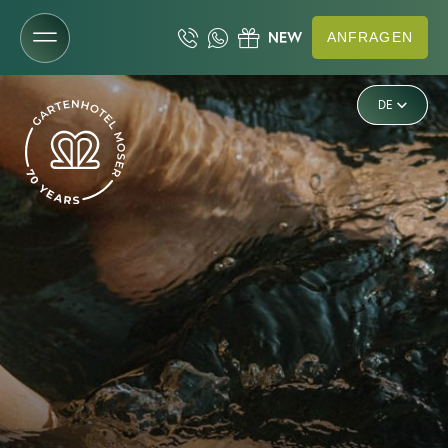
ANFRAGEN
IT
DE
Das Gartenhotel
EN
Ruhe
Zimmer & Preise
Wasser
Wellness & See
Saunawelt
Wasserwelt
Beauty & Spa
Day Spa