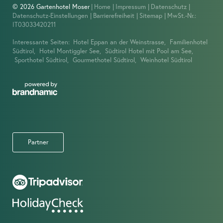
© 2026 Gartenhotel Moser
|
Home
|
Impressum
|
Datenschutz
|
Datenschutz-Einstellungen
|
Barrierefreiheit
|
Sitemap
|
MwSt.-Nr.:
IT03033420211
Interessante Seiten:
Hotel Eppan an der Weinstrasse,
Familienhotel
Südtirol,
Hotel Montiggler See,
Südtirol Hotel mit Pool am See,
Sporthotel Südtirol,
Gourmethotel Südtirol,
Weinhotel Südtirol
Partner
IMPRESSIONEN
ANGEBOTE