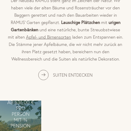
Der Neubau RAMUS steht ganz im Zeichen der Natur. Wir
haben viele der alten Bäume und Rosensträucher vor den
Baggern gerettet und nach den Bauarbeiten wieder in
Lauschige Plätzchen
urigen
RAMUS‘ Garten gepflanzt.
mit
Gartenbänken
und eine natürliche, bunte Streuobstwiese
mit alten
Apfel- und Birnensorten
laden zum Entspannen ein.
Die Stämme jener Apfelbäume, die wir nicht mehr zurück an
TOPANGEBOT
ihren Platz gesetzt haben, bereichern nun den
11.10. –
Wellnessbereich und die Suiten als natürliche Dekoration.
30.10.2026
AUTUMN
SUITEN ENTDECKEN
FOR
WINE
LOVERS
AB 636,00 €
PRO
PERSON
MIT ¾
PENSION