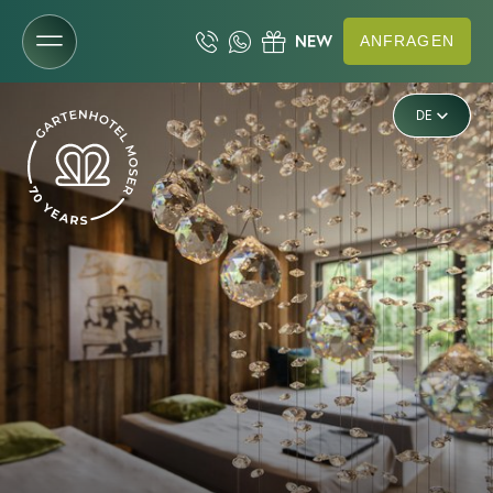
ANFRAGEN
IT
Das Gartenhotel
DE
EN
NEW
NEWS
Philosophie
Adults only
Familienurlaub
NaturaPura & Nachhaltigkeit
Impressionen
Wetter im Süden
Gute Fahrt
Friends
Downloads