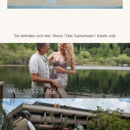
Sie befinden sich hier:
Home
/
Das Gartenhotel
/
Adults only
WELLNESS & SEE