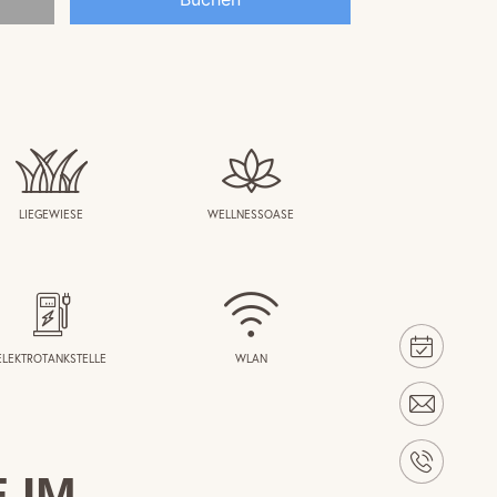
LIEGEWIESE
WELLNESSOASE
ELEKTROTANKSTELLE
WLAN
 IM