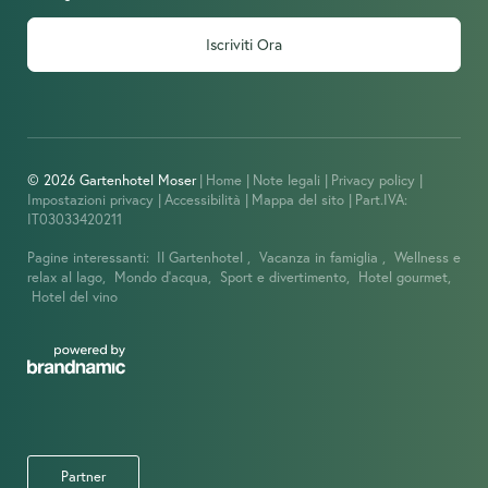
Iscriviti Ora
© 2026 Gartenhotel Moser
|
Home
|
Note legali
|
Privacy policy
|
Impostazioni privacy
|
Accessibilità
|
Mappa del sito
|
Part.IVA:
IT03033420211
Pagine interessanti:
Il Gartenhotel ,
Vacanza in famiglia ,
Wellness e
relax al lago,
Mondo d’acqua,
Sport e divertimento,
Hotel gourmet,
Hotel del vino
Partner