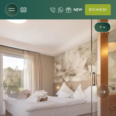
RICHIEDI
DE
Il Gartenhotel
IT
EN
Camere e prezzi
Camere e suite
Offerte
Servizi inclusi
Occasioni last minute
Richiesta
Prenotazione
Buoni
Da sapere