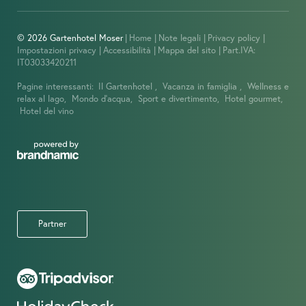
© 2026 Gartenhotel Moser
|
Home
|
Note legali
|
Privacy policy
|
Impostazioni privacy
|
Accessibilità
|
Mappa del sito
|
Part.IVA:
IT03033420211
Pagine interessanti:
Il Gartenhotel ,
Vacanza in famiglia ,
Wellness e
relax al lago,
Mondo d’acqua,
Sport e divertimento,
Hotel gourmet,
Hotel del vino
Partner
IMMAGINI
OFFERTE