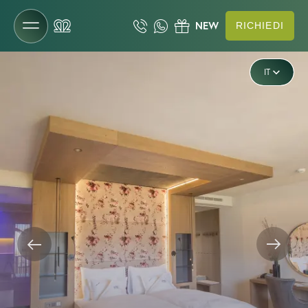
RICHIEDI
DE
Il Gartenhotel
IT
EN
Camere e prezzi
Camere e suite
Offerte
Servizi inclusi
Occasioni last minute
Richiesta
Prenotazione
Buoni
Da sapere